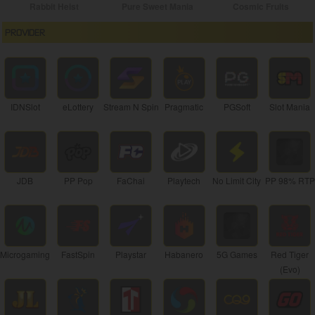
Rabbit Heist
Pure Sweet Mania
Cosmic Fruits
PROVIDER
IDNSlot
eLottery
Stream N Spin
Pragmatic
PGSoft
Slot Mania
JDB
PP Pop
FaChai
Playtech
No Limit City
PP 98% RTP
Microgaming
FastSpin
Playstar
Habanero
5G Games
Red Tiger
(Evo)