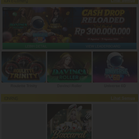
Lihat Semua
IDN E-Lottery
LEBIH DETAIL
VIEW LEADERBOARD
Roulette Trinity
Davinci Roller
Universe 6D
Lihat Semua
IDNRNG