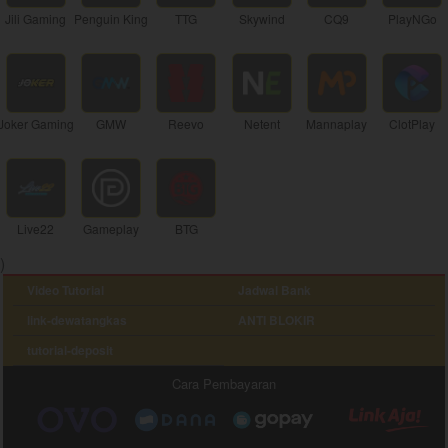
Jili Gaming
Penguin King
TTG
Skywind
CQ9
PlayNGo
Joker Gaming
GMW
Reevo
Netent
Mannaplay
ClotPlay
Live22
Gameplay
BTG
)
Video Tutorial
Jadwal Bank
link-dewatangkas
ANTI BLOKIR
tutorial-deposit
Cara Pembayaran