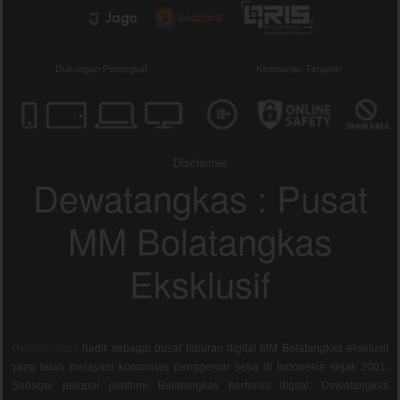
Dukungan Perangkat
Keamanan Terjamin
Disclaimer
Dewatangkas : Pusat
MM Bolatangkas
Eksklusif
Dewatangkas
hadir sebagai pusat hiburan digital MM Bolatangkas eksklusif
yang telah melayani komunitas penggemar setia di Indonesia sejak 2001.
Sebagai pelopor platform Bolatangkas berbasis digital, Dewatangkas